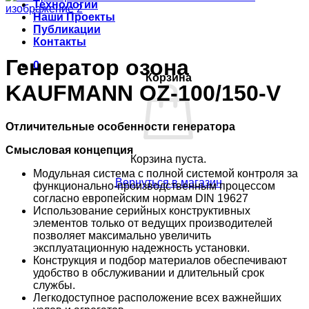
Технологии
Наши Проекты
Публикации
Контакты
Генератор озона
0
Корзина
KAUFMANN OZ-100/150-V
Отличительные особенности генератора
Смысловая концепция
Корзина пуста.
Модульная система с полной системой контроля за
Вернуться в магазин
функционально-производственным процессом
согласно европейским нормам DIN 19627
Использование серийных конструктивных
элементов только от ведущих производителей
позволяет максимально увеличить
эксплуатационную надежность установки.
Конструкция и подбор материалов обеспечивают
удобство в обслуживании и длительный срок
службы.
Легкодоступное расположение всех важнейших