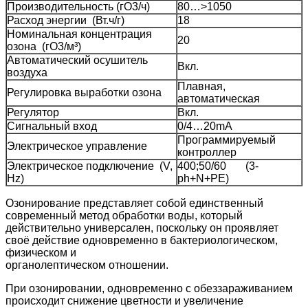
Производительность (гO3/ч)
80…>1050
Расход энергии (Вт.ч/г)
18
Номинальная концентрация
20
озона (гO3/м³)
Автоматический осушитель
Вкл.
воздуха
Плавная,
Регулировка выработки озона
автоматическая
Регулятор
Вкл.
Сигнальный вход
0/4…20mA
Программируемый
Электрическое управление
контроллер
Электрическое подключение (V,
400;50/60 (3-
Hz)
ph+N+PE)
Озонирование представляет собой единственный
современный метод обработки воды, который
действительно универсален, поскольку он проявляет
своё действие одновременно в бактериологическом,
физическом и
органолептическом отношении.
При озонировании, одновременно с обеззараживанием
происходит снижение цветности и увеличение