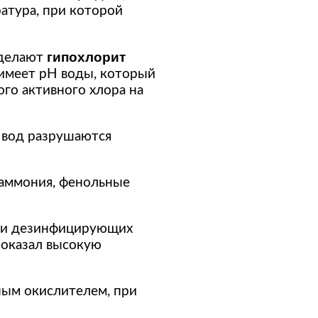
атура, при которой
гипохлорит
 делают
 имеет рН воды, который
го активного хлора на
 вод разрушаются
 аммония, фенольные
сти дезинфицирующих
показал высокую
ным окислителем, при