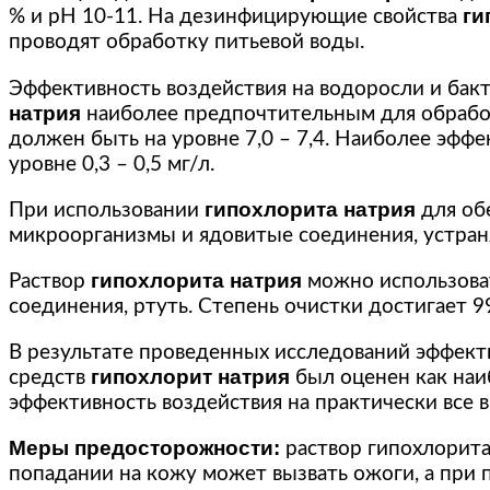
ги
% и рН 10-11. На дезинфицирующие свойства
проводят обработку питьевой воды.
Эффективность воздействия на водоросли и бакт
натрия
наиболее предпочтительным для обработ
должен быть на уровне 7,0 – 7,4. Наиболее эфф
уровне 0,3 – 0,5 мг/л.
гипохлорита натрия
При использовании
для об
микроорганизмы и ядовитые соединения, устран
гипохлорита натрия
Раствор
можно использоват
соединения, ртуть. Степень очистки достигает 9
В результате проведенных исследований эффе
гипохлорит натрия
средств
был оценен как наи
эффективность воздействия на практически все в
Меры предосторожности:
раствор гипохлорита
попадании на кожу может вызвать ожоги, а при п