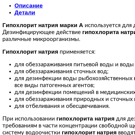
Описание
Детали
Гипохлорит натрия
марки А
используется для 
гипохлорита натр
Дезинфицирующее действие
различные микроорганизмы.
Гипохлорит натрия
применяется:
для обеззараживания питьевой воды и воды 
для обеззараживания сточных вод;
для дезинфекции воды рыбохозяйственных в
все виды патогенных агентов;
для дезинфекции помещений в медицинских
для обеззараживания природных и сточных 
для отбеливания и обесцвечивания.
гипохлорита натрия
При использовании
для де
требованиям в части концентрации свободной щё
гипохлорит натрия
систему водоочистки
вводят