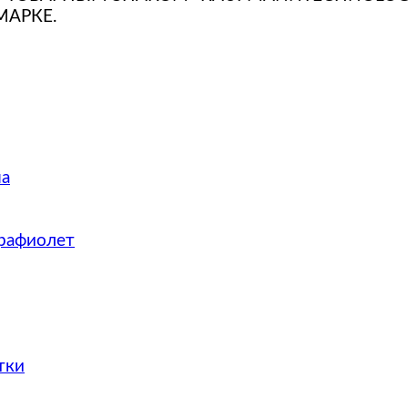
МАРКЕ.
на
рафиолет
тки