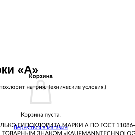
рки «А»
Корзина
хлорит натрия. Технические условия.)
Корзина пуста.
ЬКО ГИПОХЛОРИТА МАРКИ А ПО ГОСТ 11086
Вернуться в магазин
 ТОВАРНЫМ ЗНАКОМ «KAUFMANNTECHNOLOG