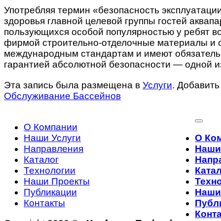
Употребляя термин «безопасность эксплуатаци
здоровья главной целевой группы гостей аквапа
пользующихся особой популярностью у ребят во
фирмой строительно-отделочные материалы и о
международным стандартам и имеют обязательн
гарантией абсолютной безопасности — одной из
Эта запись была размещена в
Услуги
. Добавить
Обслуживание Бассейнов
О Компании
Наши Услуги
О Ко
Направления
Наши
Каталог
Напр
Технологии
Ката
Наши Проекты
Техн
Публикации
Наши
Контакты
Публ
Конт