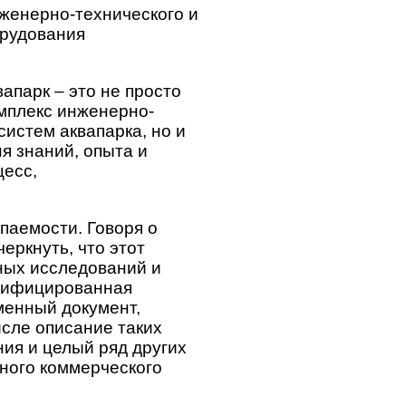
нженерно-технического и
орудования
апарк – это не просто
омплекс инженерно-
истем аквапарка, но и
я знаний, опыта и
цесс,
паемости. Говоря о
еркнуть, что этот
ьных исследований и
алифицированная
менный документ,
исле описание таких
ия и целый ряд других
ного коммерческого