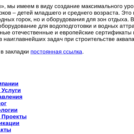
и», мы имеем в виду создание максимального ур
рков – детей младшего и среднего возраста. Это 
дных горок, но и оборудования для зон отдыха.
борудование для водоподготовки и водных аттр
ые отечественные и европейские сертификаты к
 наиглавнейших задач при строительстве аквапа
 в закладки
постоянная ссылка
.
мпании
 Услуги
авления
лог
ологии
 Проекты
икации
акты