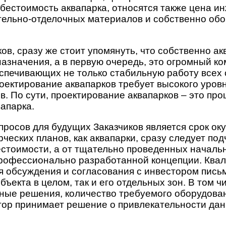
бестоимость аквапарка, относятся также цена и
ительно-отделочных материалов и собственно об
в, сразу же стоит упомянуть, что собственно акв
азначения, а в первую очередь, это огромный к
спечивающих не только стабильную работу всех с
оектирование аквапарков требует высокого уровн
. По сути, проектирование аквапарков – это про
апарка.
осов для будущих Заказчиков является срок оку
еских планов, как аквапарки, сразу следует подч
бестоимости, а от тщательно проведенных начал
т профессионально разработанной концепции. Кв
я обсуждения и согласования с инвестором пись
ъекта в целом, так и его отдельных зон. В том ч
чные решения, количество требуемого оборудован
тор принимает решение о привлекательности дан